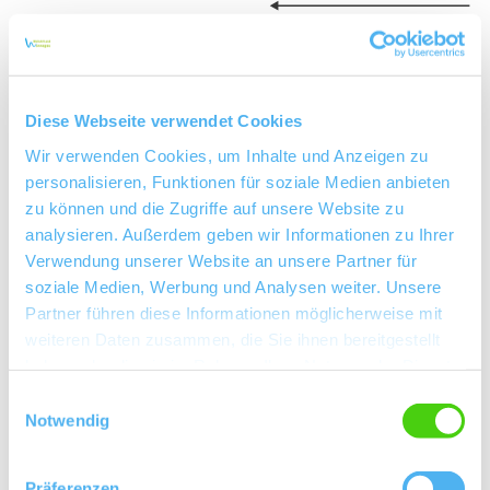
Diese Webseite verwendet Cookies
Wir verwenden Cookies, um Inhalte und Anzeigen zu
personalisieren, Funktionen für soziale Medien anbieten
zu können und die Zugriffe auf unsere Website zu
analysieren. Außerdem geben wir Informationen zu Ihrer
Verwendung unserer Website an unsere Partner für
soziale Medien, Werbung und Analysen weiter. Unsere
Rebfläche:
97 Hektar
Gemeinde:
Partner führen diese Informationen möglicherweise mit
Bechtheim
Meereshöhe:
95-150 m
weiteren Daten zusammen, die Sie ihnen bereitgestellt
haben oder die sie im Rahmen Ihrer Nutzung der Dienste
Wonnegau
Bereich:
gesammelt haben.
Einwilligungsauswahl
Pilgerpfad
Region:
Notwendig
Stein
Einzellage:
Bechtheim
Gemarkung:
Präferenzen