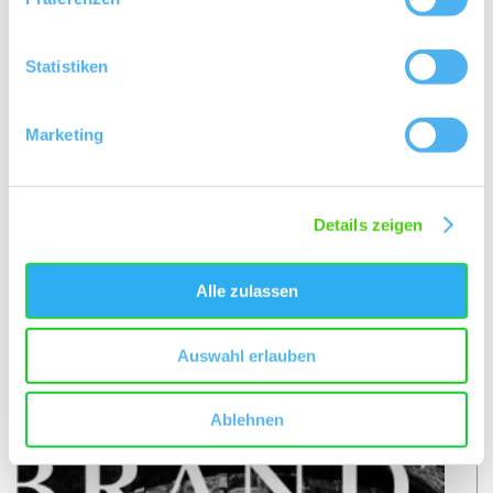
Statistiken
Bodenarten
Marketing
LÖSS/PARARENDZINA
LÖSS/KOLLUVISOL
Details zeigen
Alle zulassen
Weingüter
Auswahl erlauben
meh
Ablehnen