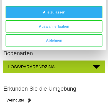
Nierstein
Bereich:
Alle zulassen
Vögelsgärten
Region:
Bornpfad
Einzellage:
Auswahl erlauben
Guntersblum
Gemarkung:
Ablehnen
Bodenarten
LÖSS/PARARENDZINA
Erkunden Sie die Umgebung
Weingüter