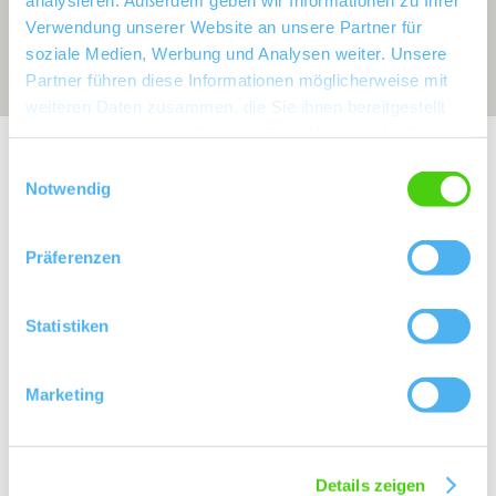
Verwendung unserer Website an unsere Partner für
soziale Medien, Werbung und Analysen weiter. Unsere
Partner führen diese Informationen möglicherweise mit
weiteren Daten zusammen, die Sie ihnen bereitgestellt
haben oder die sie im Rahmen Ihrer Nutzung der Dienste
Exposition:
Ost
gesammelt haben.
Einwilligungsauswahl
Notwendig
Präferenzen
Statistiken
Marketing
Rebfläche:
49 Hektar
Gemeinde:
Guntersblum
Meereshöhe:
100-170 m
Details zeigen