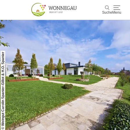
Suche
Menu
Wonnegau
Suche
Entdecken & Erleben
© Weingut Carolin Spanier-Gillot & H.O. Spanier
Wein & Genuss
Kultur & Events
Buchen & Service