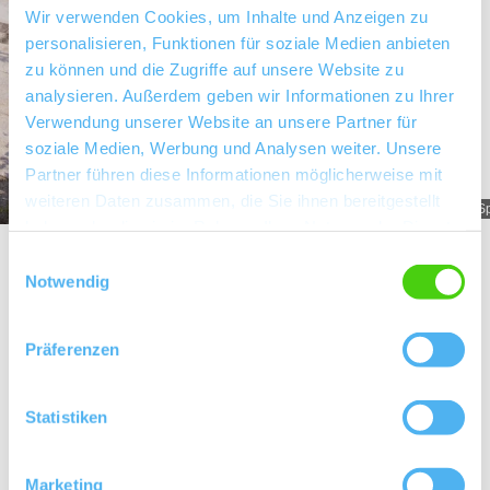
Wir verwenden Cookies, um Inhalte und Anzeigen zu
personalisieren, Funktionen für soziale Medien anbieten
zu können und die Zugriffe auf unsere Website zu
analysieren. Außerdem geben wir Informationen zu Ihrer
Verwendung unserer Website an unsere Partner für
soziale Medien, Werbung und Analysen weiter. Unsere
Partner führen diese Informationen möglicherweise mit
weiteren Daten zusammen, die Sie ihnen bereitgestellt
Spanier-Gillot_Winzerin
Sp
haben oder die sie im Rahmen Ihrer Nutzung der Dienste
gesammelt haben.
Einwilligungsauswahl
Notwendig
Über uns
Präferenzen
Kellermeister H.O. Spanier
Statistiken
Rebfläche 15 Hektar
Fachhandel
Marketing