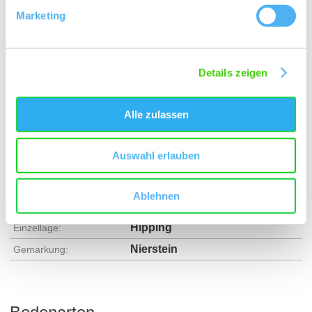
Marketing
Details zeigen
Alle zulassen
Rebfläche:
23 Hektar
Gemeinde:
Nierstein
Meereshöhe:
90-160 m
Auswahl erlauben
Nierstein
Bereich:
Ablehnen
Rehbach
Region:
Hipping
Einzellage:
Nierstein
Gemarkung: