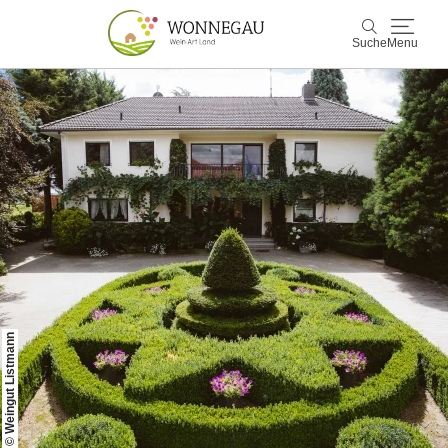
Suche
Menu
Wonnegau
Suche
Entdecken & Erleben
Wein & Genuss
Kultur & Events
Buchen & Service
© Weingut Listmann