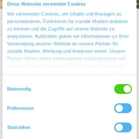
Diese Webseite verwendet Cookies
Weingut Listmann_Sandsteinscheune
W
Wir verwenden Cookies, um Inhalte und Anzeigen zu
personalisieren, Funktionen für soziale Medien anbieten
zu können und die Zugriffe auf unsere Website zu
analysieren. Außerdem geben wir Informationen zu Ihrer
Über uns
Verwendung unserer Website an unsere Partner für
soziale Medien, Werbung und Analysen weiter. Unsere
Partner führen diese Informationen möglicherweise mit
Kontaktinformationen:
weiteren Daten zusammen, die Sie ihnen bereitgestellt
Weingut Listmann
haben oder die sie im Rahmen Ihrer Nutzung der Dienste
Leif Listmann
gesammelt haben.
Einwilligungsauswahl
Bechtheimer Straße 12 67585 Dorn-Dürkheim
Notwendig
Tel: (0049) 6733 1650
E-Mail: info@weingut-listmann.com
Präferenzen
Internet: http://www.weingut-listmann.com
Statistiken