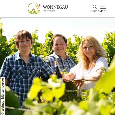
Suche
Menu
Wonnegau
Suche
Entdecken & Erleben
Wein & Genuss
Kultur & Events
© Weingut Münzenberger
Buchen & Service