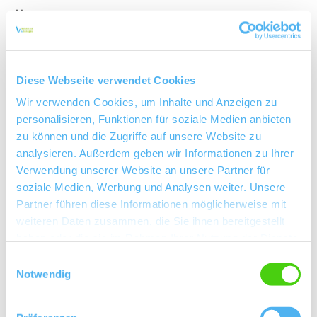
Über uns
Rebfläche 19 Hektar
Diese Webseite verwendet Cookies
Winzersekt
Wir verwenden Cookies, um Inhalte und Anzeigen zu
Maxime Herkunft Rheinhessen
personalisieren, Funktionen für soziale Medien anbieten
zu können und die Zugriffe auf unsere Website zu
Selection Rheinhessen
analysieren. Außerdem geben wir Informationen zu Ihrer
Verwendung unserer Website an unsere Partner für
Delikatessen Ideen aus Wein
soziale Medien, Werbung und Analysen weiter. Unsere
Glühwein
Partner führen diese Informationen möglicherweise mit
weiteren Daten zusammen, die Sie ihnen bereitgestellt
haben oder die sie im Rahmen Ihrer Nutzung der Dienste
Kontaktinformationen:
gesammelt haben.
Einwilligungsauswahl
Weingut Münzenberger
Notwendig
Andreas Münzenberger
Lindenplatz 9 55270 Zornheim