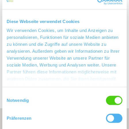
Heiligenbaum
Einzellage:
Nierstein
Gemarkung:
Diese Webseite verwendet Cookies
Wir verwenden Cookies, um Inhalte und Anzeigen zu
Bodenarten
personalisieren, Funktionen für soziale Medien anbieten
zu können und die Zugriffe auf unsere Website zu
analysieren. Außerdem geben wir Informationen zu Ihrer
LÖSS/KOLLUVISOL
Verwendung unserer Website an unsere Partner für
soziale Medien, Werbung und Analysen weiter. Unsere
Partner führen diese Informationen möglicherweise mit
Erkunden Sie die Umgebung
weiteren Daten zusammen, die Sie ihnen bereitgestellt
haben oder die sie im Rahmen Ihrer Nutzung der Dienste
gesammelt haben.
Weingüter
Einwilligungsauswahl
Notwendig
Präferenzen