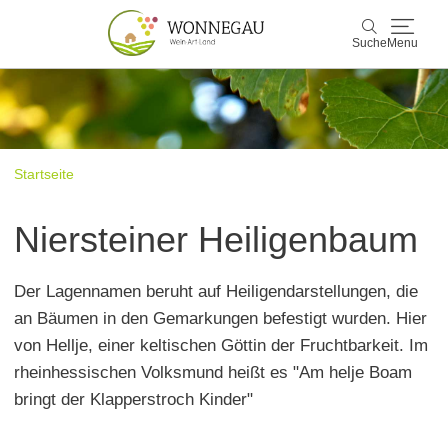
Suche
Menu
Wonnegau
Suche
Entdecken & Erleben
Startseite
Wein & Genuss
Niersteiner Heiligenbaum
Kultur & Events
Der Lagennamen beruht auf Heiligendarstellungen, die
Buchen & Service
an Bäumen in den Gemarkungen befestigt wurden. Hier
von Hellje, einer keltischen Göttin der Fruchtbarkeit. Im
rheinhessischen Volksmund heißt es "Am helje Boam
bringt der Klapperstroch Kinder"