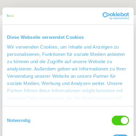
Exposition:
Nordwest
Diese Webseite verwendet Cookies
Wir verwenden Cookies, um Inhalte und Anzeigen zu
personalisieren, Funktionen für soziale Medien anbieten
zu können und die Zugriffe auf unsere Website zu
analysieren. Außerdem geben wir Informationen zu Ihrer
Verwendung unserer Website an unsere Partner für
soziale Medien, Werbung und Analysen weiter. Unsere
Partner führen diese Informationen möglicherweise mit
weiteren Daten zusammen, die Sie ihnen bereitgestellt
haben oder die sie im Rahmen Ihrer Nutzung der Dienste
Rebfläche:
25 Hektar
Gemeinde:
gesammelt haben.
Einwilligungsauswahl
Dittelsheim-Hessloch
Meereshöhe:
240-280 m
Notwendig
Wonnegau
Bereich: