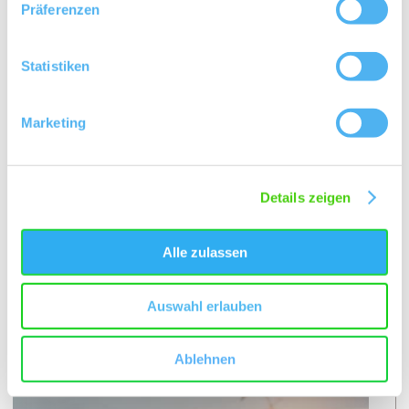
Präferenzen
Pilgerpfad
Region:
Kloppberg
Einzellage:
Statistiken
Dittelsheim
Gemarkung:
Marketing
Bodenarten
Details zeigen
MERGEL/PELOSOL
Alle zulassen
Weingüter
Auswahl erlauben
meh
Ablehnen